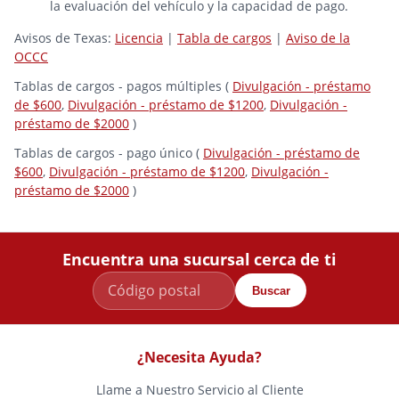
la evaluación del vehículo y la capacidad de pago.
Avisos de Texas:
Licencia
|
Tabla de cargos
|
Aviso de la
OCCC
Tablas de cargos - pagos múltiples (
Divulgación - préstamo
de $600
,
Divulgación - préstamo de $1200
,
Divulgación -
préstamo de $2000
)
Tablas de cargos - pago único (
Divulgación - préstamo de
$600
,
Divulgación - préstamo de $1200
,
Divulgación -
préstamo de $2000
)
Encuentra una sucursal cerca de ti
Buscar
¿Necesita Ayuda?
Llame a Nuestro Servicio al Cliente