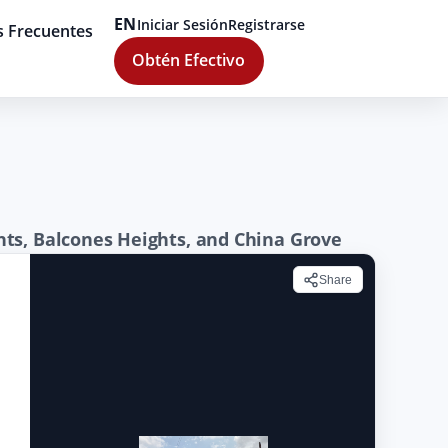
EN
Iniciar Sesión
Registrarse
s Frecuentes
Obtén Efectivo
ts, Balcones Heights, and China Grove
Share