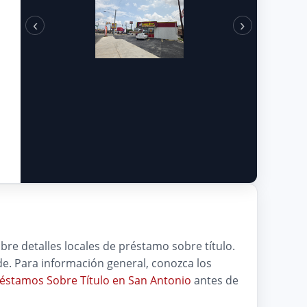
‹
›
bre detalles locales de préstamo sobre título.
nde. Para información general, conozca los
éstamos Sobre Título en San Antonio
antes de