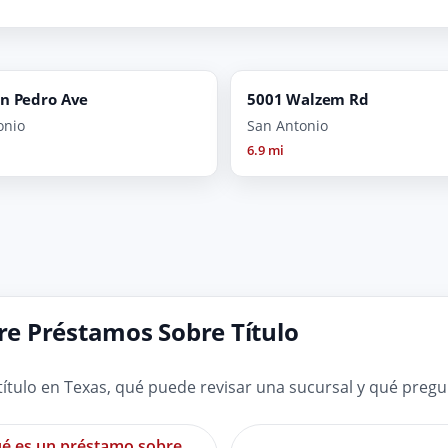
an Pedro Ave
5001 Walzem Rd
onio
San Antonio
6.9 mi
e Préstamos Sobre Título
tulo en Texas, qué puede revisar una sucursal y qué preg
é es un préstamo sobre