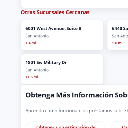
Otras Sucursales Cercanas
6001 West Avenue, Suite B
6440 S
San Antonio
San Ant
1.4 mi
1.8 mi
1801 Sw Military Dr
San Antonio
11.5 mi
Obtenga Más Información Sobr
Aprenda cómo funcionan los préstamos sobre tí
Obtener una estimación de
¿Qu