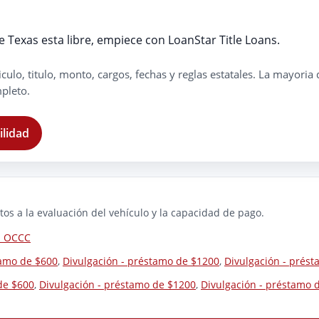
de Texas esta libre, empiece con LoanStar Title Loans.
iculo, titulo, monto, cargos, fechas y reglas estatales. La mayo
pleto.
ilidad
os a la evaluación del vehículo y la capacidad de pago.
la OCCC
tamo de $600
,
Divulgación - préstamo de $1200
,
Divulgación - prés
de $600
,
Divulgación - préstamo de $1200
,
Divulgación - préstamo 