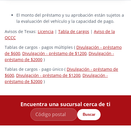
El monto del préstamo y su aprobación están sujetos a
la evaluación del vehículo y la capacidad de pago.
Avisos de Texas:
Licencia
|
Tabla de cargos
|
Aviso de la
OCCC
Tablas de cargos - pagos múltiples (
Divulgación - préstamo
de $600
,
Divulgación - préstamo de $1200
,
Divulgación -
préstamo de $2000
)
Tablas de cargos - pago único (
Divulgación - préstamo de
$600
,
Divulgación - préstamo de $1200
,
Divulgación -
préstamo de $2000
)
Encuentra una sucursal cerca de ti
Buscar