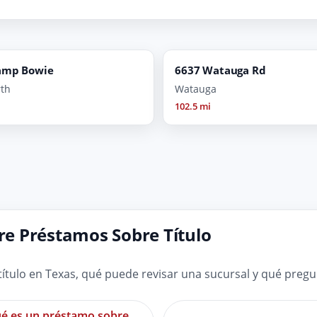
amp Bowie
6637 Watauga Rd
rth
Watauga
102.5 mi
e Préstamos Sobre Título
tulo en Texas, qué puede revisar una sucursal y qué preg
é es un préstamo sobre