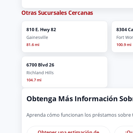
Otras Sucursales Cercanas
810 E. Hwy 82
8304 C
Gainesville
Fort Wo
81.6 mi
100.9 mi
6700 Blvd 26
Richland Hills
104.7 mi
Obtenga Más Información Sobr
Aprenda cómo funcionan los préstamos sobre tí
Obtener una estimación de
¿Qu