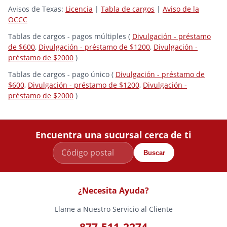
Avisos de Texas:
Licencia
|
Tabla de cargos
|
Aviso de la
OCCC
Tablas de cargos - pagos múltiples (
Divulgación - préstamo
de $600
,
Divulgación - préstamo de $1200
,
Divulgación -
préstamo de $2000
)
Tablas de cargos - pago único (
Divulgación - préstamo de
$600
,
Divulgación - préstamo de $1200
,
Divulgación -
préstamo de $2000
)
Encuentra una sucursal cerca de ti
Buscar
¿Necesita Ayuda?
Llame a Nuestro Servicio al Cliente
877-511-2274