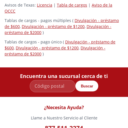
Avisos de Texas:
Licencia
|
Tabla de cargos
|
Aviso de la
OCCC
Tablas de cargos - pagos múltiples (
Divulgación - préstamo
de $600
,
Divulgación - préstamo de $1200
,
Divulgación -
préstamo de $2000
)
Tablas de cargos - pago único (
Divulgación - préstamo de
$600
,
Divulgación - préstamo de $1200
,
Divulgación -
préstamo de $2000
)
Encuentra una sucursal cerca de ti
Buscar
¿Necesita Ayuda?
Llame a Nuestro Servicio al Cliente
877-511-2274