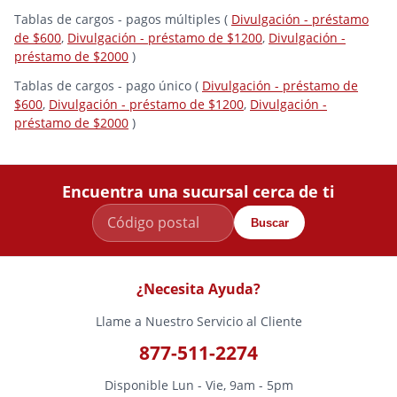
Tablas de cargos - pagos múltiples (
Divulgación - préstamo
de $600
,
Divulgación - préstamo de $1200
,
Divulgación -
préstamo de $2000
)
Tablas de cargos - pago único (
Divulgación - préstamo de
$600
,
Divulgación - préstamo de $1200
,
Divulgación -
préstamo de $2000
)
Encuentra una sucursal cerca de ti
Buscar
¿Necesita Ayuda?
Llame a Nuestro Servicio al Cliente
877-511-2274
Disponible Lun - Vie, 9am - 5pm