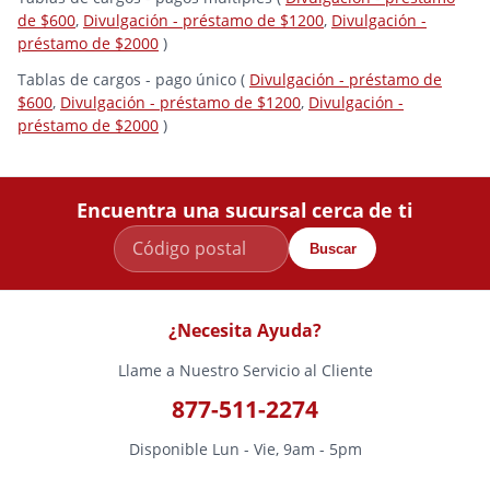
de $600
,
Divulgación - préstamo de $1200
,
Divulgación -
préstamo de $2000
)
Tablas de cargos - pago único (
Divulgación - préstamo de
$600
,
Divulgación - préstamo de $1200
,
Divulgación -
préstamo de $2000
)
Encuentra una sucursal cerca de ti
Buscar
¿Necesita Ayuda?
Llame a Nuestro Servicio al Cliente
877-511-2274
Disponible Lun - Vie, 9am - 5pm