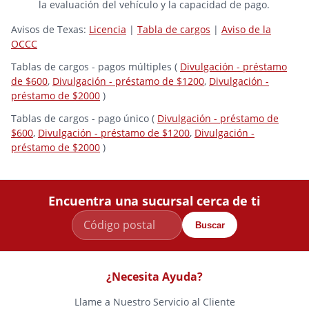
la evaluación del vehículo y la capacidad de pago.
Avisos de Texas:
Licencia
|
Tabla de cargos
|
Aviso de la
OCCC
Tablas de cargos - pagos múltiples (
Divulgación - préstamo
de $600
,
Divulgación - préstamo de $1200
,
Divulgación -
préstamo de $2000
)
Tablas de cargos - pago único (
Divulgación - préstamo de
$600
,
Divulgación - préstamo de $1200
,
Divulgación -
préstamo de $2000
)
Encuentra una sucursal cerca de ti
Buscar
¿Necesita Ayuda?
Llame a Nuestro Servicio al Cliente