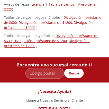
Avisos de Texas:
Licencia
|
Tabla de cargos
|
Aviso de la
OCCC
Tablas de cargos - pagos múltiples (
Divulgación - préstamo
de $600
,
Divulgación - préstamo de $1200
,
Divulgación -
préstamo de $2000
)
Tablas de cargos - pago único (
Divulgación - préstamo de
$600
,
Divulgación - préstamo de $1200
,
Divulgación -
préstamo de $2000
)
Encuentra una sucursal cerca de ti
Buscar
¿Necesita Ayuda?
Llame a Nuestro Servicio al Cliente
877-511-2274