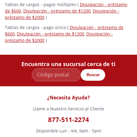
Tablas de cargos - pagos múltiples (
Divulgación - préstamo
de $600
,
Divulgación - préstamo de $1200
,
Divulgación -
préstamo de $2000
)
Tablas de cargos - pago único (
Divulgación - préstamo de
$600
,
Divulgación - préstamo de $1200
,
Divulgación -
préstamo de $2000
)
Encuentra una sucursal cerca de ti
Buscar
¿Necesita Ayuda?
Llame a Nuestro Servicio al Cliente
877-511-2274
Disponible Lun - Vie, 9am - 5pm