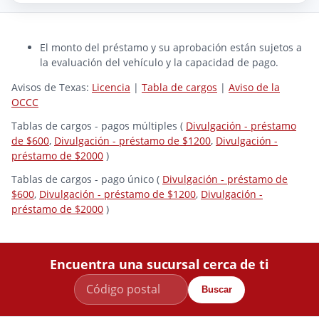
El monto del préstamo y su aprobación están sujetos a
la evaluación del vehículo y la capacidad de pago.
Avisos de Texas:
Licencia
|
Tabla de cargos
|
Aviso de la
OCCC
Tablas de cargos - pagos múltiples (
Divulgación - préstamo
de $600
,
Divulgación - préstamo de $1200
,
Divulgación -
préstamo de $2000
)
Tablas de cargos - pago único (
Divulgación - préstamo de
$600
,
Divulgación - préstamo de $1200
,
Divulgación -
préstamo de $2000
)
Encuentra una sucursal cerca de ti
Buscar