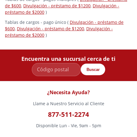
de $600
,
Divulgación - préstamo de $1200
,
Divulgación -
préstamo de $2000
)
Tablas de cargos - pago único (
Divulgación - préstamo de
$600
,
Divulgación - préstamo de $1200
,
Divulgación -
préstamo de $2000
)
Encuentra una sucursal cerca de ti
Buscar
¿Necesita Ayuda?
Llame a Nuestro Servicio al Cliente
877-511-2274
Disponible Lun - Vie, 9am - 5pm