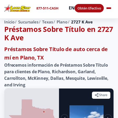
EN
877-511-CASH
Obtén Efectivo
Inicio
Sucursales
Texas
Plano
2727 K Ave
Préstamos Sobre Título en 2727
K Ave
Préstamos Sobre Título de auto cerca de
mí en Plano, TX
Ofrecemos información de Préstamos Sobre Título
para clientes de Plano, Richardson, Garland,
Carrollton, McKinney, Dallas, Mesquite, Lewisville,
and Irving
Share
‹
›