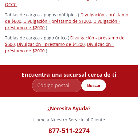
OCCC
Tablas de cargos - pagos múltiples (
Divulgación - préstamo
de $600
,
Divulgación - préstamo de $1200
,
Divulgación -
préstamo de $2000
)
Tablas de cargos - pago único (
Divulgación - préstamo de
$600
,
Divulgación - préstamo de $1200
,
Divulgación -
préstamo de $2000
)
Encuentra una sucursal cerca de ti
Buscar
¿Necesita Ayuda?
Llame a Nuestro Servicio al Cliente
877-511-2274