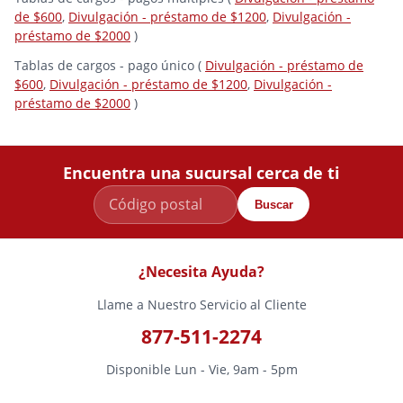
de $600
,
Divulgación - préstamo de $1200
,
Divulgación -
préstamo de $2000
)
Tablas de cargos - pago único (
Divulgación - préstamo de
$600
,
Divulgación - préstamo de $1200
,
Divulgación -
préstamo de $2000
)
Encuentra una sucursal cerca de ti
Buscar
¿Necesita Ayuda?
Llame a Nuestro Servicio al Cliente
877-511-2274
Disponible Lun - Vie, 9am - 5pm