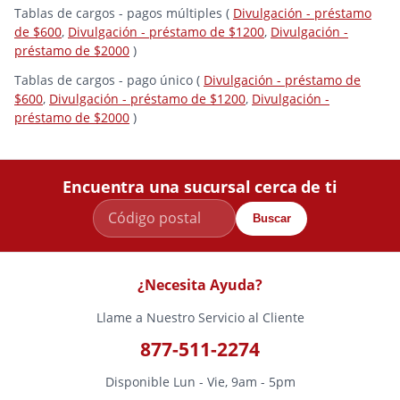
Tablas de cargos - pagos múltiples (
Divulgación - préstamo
de $600
,
Divulgación - préstamo de $1200
,
Divulgación -
préstamo de $2000
)
Tablas de cargos - pago único (
Divulgación - préstamo de
$600
,
Divulgación - préstamo de $1200
,
Divulgación -
préstamo de $2000
)
Encuentra una sucursal cerca de ti
Buscar
¿Necesita Ayuda?
Llame a Nuestro Servicio al Cliente
877-511-2274
Disponible Lun - Vie, 9am - 5pm