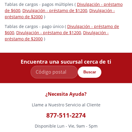
Tablas de cargos - pagos múltiples (
Divulgación - préstamo
de $600
,
Divulgación - préstamo de $1200
,
Divulgación -
préstamo de $2000
)
Tablas de cargos - pago único (
Divulgación - préstamo de
$600
,
Divulgación - préstamo de $1200
,
Divulgación -
préstamo de $2000
)
Encuentra una sucursal cerca de ti
Buscar
¿Necesita Ayuda?
Llame a Nuestro Servicio al Cliente
877-511-2274
Disponible Lun - Vie, 9am - 5pm