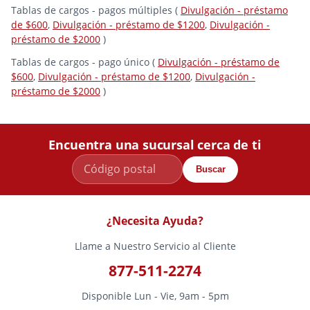
Tablas de cargos - pagos múltiples (
Divulgación - préstamo
de $600
,
Divulgación - préstamo de $1200
,
Divulgación -
préstamo de $2000
)
Tablas de cargos - pago único (
Divulgación - préstamo de
$600
,
Divulgación - préstamo de $1200
,
Divulgación -
préstamo de $2000
)
Encuentra una sucursal cerca de ti
Buscar
¿Necesita Ayuda?
Llame a Nuestro Servicio al Cliente
877-511-2274
Disponible Lun - Vie, 9am - 5pm