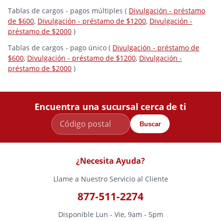
Tablas de cargos - pagos múltiples (
Divulgación - préstamo
de $600
,
Divulgación - préstamo de $1200
,
Divulgación -
préstamo de $2000
)
Tablas de cargos - pago único (
Divulgación - préstamo de
$600
,
Divulgación - préstamo de $1200
,
Divulgación -
préstamo de $2000
)
Encuentra una sucursal cerca de ti
Buscar
¿Necesita Ayuda?
Llame a Nuestro Servicio al Cliente
877-511-2274
Disponible Lun - Vie, 9am - 5pm