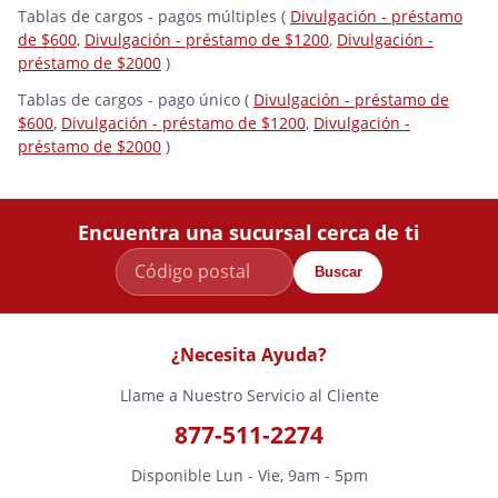
Tablas de cargos - pagos múltiples (
Divulgación - préstamo
de $600
,
Divulgación - préstamo de $1200
,
Divulgación -
préstamo de $2000
)
Tablas de cargos - pago único (
Divulgación - préstamo de
$600
,
Divulgación - préstamo de $1200
,
Divulgación -
préstamo de $2000
)
Encuentra una sucursal cerca de ti
Buscar
¿Necesita Ayuda?
Llame a Nuestro Servicio al Cliente
877-511-2274
Disponible Lun - Vie, 9am - 5pm