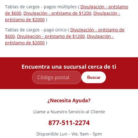
Tablas de cargos - pagos múltiples (
Divulgación - préstamo
de $600
,
Divulgación - préstamo de $1200
,
Divulgación -
préstamo de $2000
)
Tablas de cargos - pago único (
Divulgación - préstamo de
$600
,
Divulgación - préstamo de $1200
,
Divulgación -
préstamo de $2000
)
Encuentra una sucursal cerca de ti
Buscar
¿Necesita Ayuda?
Llame a Nuestro Servicio al Cliente
877-511-2274
Disponible Lun - Vie, 9am - 5pm