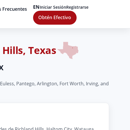
EN
Iniciar Sesión
Registrarse
s Frecuentes
Obtén Efectivo
Hills, Texas
TX
uless, Pantego, Arlington, Fort Worth, Irving, and
des de Richland Hills, Haltom City, Watauga,