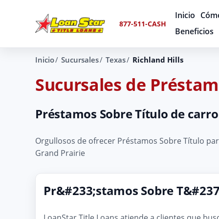
Inicio
Cómo
877-511-CASH
Beneficios
Inicio
Sucursales
Texas
Richland Hills
Sucursales de Préstamo
Préstamos Sobre Título de carro 
Orgullosos de ofrecer Préstamos Sobre Título para
Grand Prairie
Pr&#233;stamos Sobre T&#237;t
LoanStar Title Loans atiende a clientes que bus