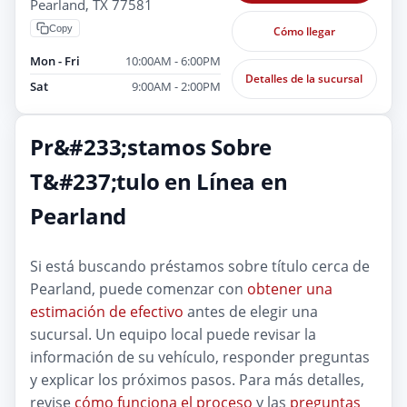
Pearland, TX 77581
Copy
Cómo llegar
Mon - Fri
10:00AM - 6:00PM
Detalles de la sucursal
Sat
9:00AM - 2:00PM
Pr&#233;stamos Sobre
T&#237;tulo en Línea en
Pearland
Si está buscando préstamos sobre título cerca de
Pearland, puede comenzar con
obtener una
estimación de efectivo
antes de elegir una
sucursal. Un equipo local puede revisar la
información de su vehículo, responder preguntas
y explicar los próximos pasos. Para más detalles,
revise
cómo funciona el proceso
y las
preguntas