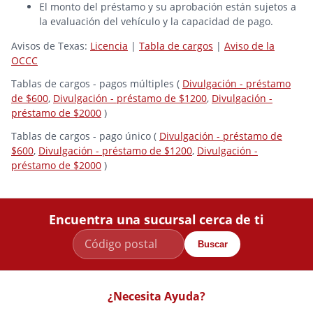
El monto del préstamo y su aprobación están sujetos a
la evaluación del vehículo y la capacidad de pago.
Avisos de Texas:
Licencia
|
Tabla de cargos
|
Aviso de la
OCCC
Tablas de cargos - pagos múltiples (
Divulgación - préstamo
de $600
,
Divulgación - préstamo de $1200
,
Divulgación -
préstamo de $2000
)
Tablas de cargos - pago único (
Divulgación - préstamo de
$600
,
Divulgación - préstamo de $1200
,
Divulgación -
préstamo de $2000
)
Encuentra una sucursal cerca de ti
Buscar
¿Necesita Ayuda?