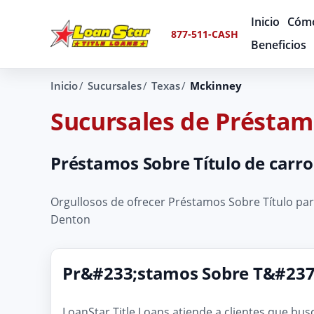
Inicio
Cómo
877-511-CASH
Beneficios
Inicio
Sucursales
Texas
Mckinney
Sucursales de Préstam
Préstamos Sobre Título de carro
Orgullosos de ofrecer Préstamos Sobre Título para
Denton
Pr&#233;stamos Sobre T&#237;
LoanStar Title Loans atiende a clientes que bu