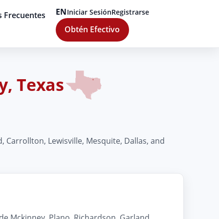
EN
Iniciar Sesión
Registrarse
s Frecuentes
Obtén Efectivo
y, Texas
Carrollton, Lewisville, Mesquite, Dallas, and
de Mckinney, Plano, Richardson, Garland,