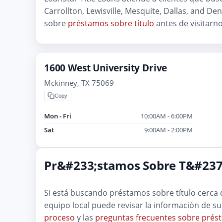
Carrollton, Lewisville, Mesquite, Dallas, and D
sobre
préstamos sobre título
antes de visitar
1600 West University Drive
Mckinney, TX 75069
Copy
Mon - Fri
10:00AM - 6:00PM
Sat
9:00AM - 2:00PM
Pr&#233;stamos Sobre T&#237;
Si está buscando préstamos sobre título cerc
equipo local puede revisar la información de su
proceso
y las
preguntas frecuentes sobre prést