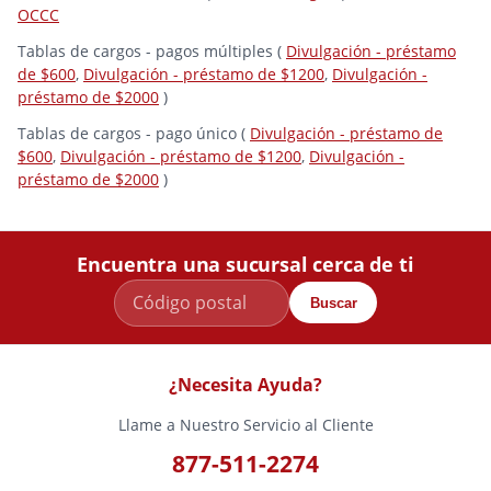
OCCC
Tablas de cargos - pagos múltiples (
Divulgación - préstamo
de $600
,
Divulgación - préstamo de $1200
,
Divulgación -
préstamo de $2000
)
Tablas de cargos - pago único (
Divulgación - préstamo de
$600
,
Divulgación - préstamo de $1200
,
Divulgación -
préstamo de $2000
)
Encuentra una sucursal cerca de ti
Buscar
¿Necesita Ayuda?
Llame a Nuestro Servicio al Cliente
877-511-2274