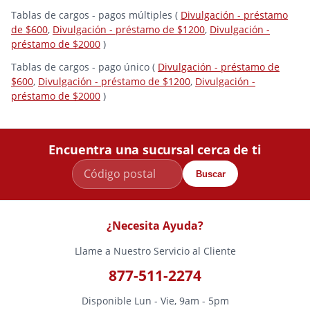
Tablas de cargos - pagos múltiples (
Divulgación - préstamo
de $600
,
Divulgación - préstamo de $1200
,
Divulgación -
préstamo de $2000
)
Tablas de cargos - pago único (
Divulgación - préstamo de
$600
,
Divulgación - préstamo de $1200
,
Divulgación -
préstamo de $2000
)
Encuentra una sucursal cerca de ti
Buscar
¿Necesita Ayuda?
Llame a Nuestro Servicio al Cliente
877-511-2274
Disponible Lun - Vie, 9am - 5pm