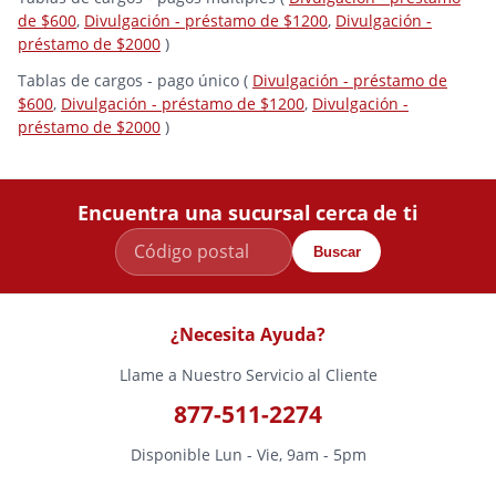
de $600
,
Divulgación - préstamo de $1200
,
Divulgación -
préstamo de $2000
)
Tablas de cargos - pago único (
Divulgación - préstamo de
$600
,
Divulgación - préstamo de $1200
,
Divulgación -
préstamo de $2000
)
Encuentra una sucursal cerca de ti
Buscar
¿Necesita Ayuda?
Llame a Nuestro Servicio al Cliente
877-511-2274
Disponible Lun - Vie, 9am - 5pm