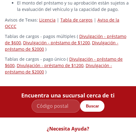
El monto del préstamo y su aprobación están sujetos a
la evaluación del vehículo y la capacidad de pago.
Avisos de Texas:
Licencia
|
Tabla de cargos
|
Aviso de la
OCCC
Tablas de cargos - pagos múltiples (
Divulgación - préstamo
de $600
,
Divulgación - préstamo de $1200
,
Divulgación -
préstamo de $2000
)
Tablas de cargos - pago único (
Divulgación - préstamo de
$600
,
Divulgación - préstamo de $1200
,
Divulgación -
préstamo de $2000
)
Encuentra una sucursal cerca de ti
Buscar
¿Necesita Ayuda?