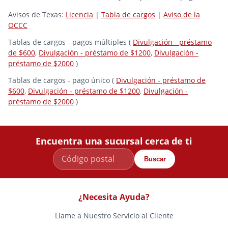
Avisos de Texas:
Licencia
|
Tabla de cargos
|
Aviso de la
OCCC
Tablas de cargos - pagos múltiples (
Divulgación - préstamo
de $600
,
Divulgación - préstamo de $1200
,
Divulgación -
préstamo de $2000
)
Tablas de cargos - pago único (
Divulgación - préstamo de
$600
,
Divulgación - préstamo de $1200
,
Divulgación -
préstamo de $2000
)
Encuentra una sucursal cerca de ti
Buscar
¿Necesita Ayuda?
Llame a Nuestro Servicio al Cliente