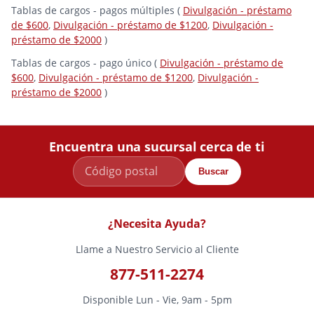
Tablas de cargos - pagos múltiples (
Divulgación - préstamo
de $600
,
Divulgación - préstamo de $1200
,
Divulgación -
préstamo de $2000
)
Tablas de cargos - pago único (
Divulgación - préstamo de
$600
,
Divulgación - préstamo de $1200
,
Divulgación -
préstamo de $2000
)
Encuentra una sucursal cerca de ti
Buscar
¿Necesita Ayuda?
Llame a Nuestro Servicio al Cliente
877-511-2274
Disponible Lun - Vie, 9am - 5pm