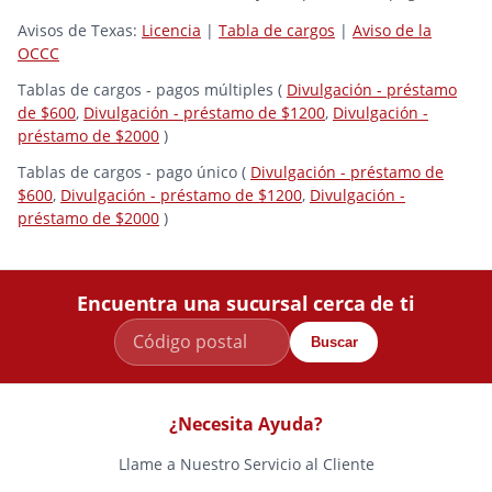
Avisos de Texas:
Licencia
|
Tabla de cargos
|
Aviso de la
OCCC
Tablas de cargos - pagos múltiples (
Divulgación - préstamo
de $600
,
Divulgación - préstamo de $1200
,
Divulgación -
préstamo de $2000
)
Tablas de cargos - pago único (
Divulgación - préstamo de
$600
,
Divulgación - préstamo de $1200
,
Divulgación -
préstamo de $2000
)
Encuentra una sucursal cerca de ti
Buscar
¿Necesita Ayuda?
Llame a Nuestro Servicio al Cliente