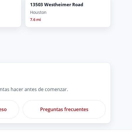
13503 Westheimer Road
Houston
7.6 mi
untas hacer antes de comenzar.
eso
Preguntas frecuentes