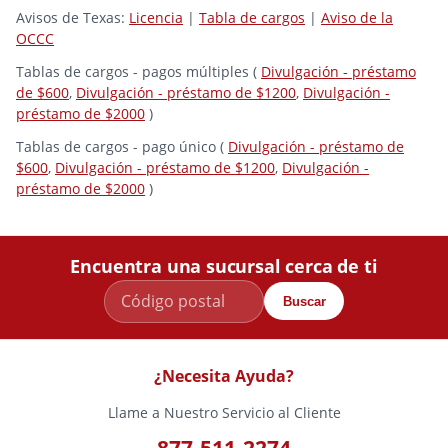
Avisos de Texas:
Licencia
|
Tabla de cargos
|
Aviso de la
OCCC
Tablas de cargos - pagos múltiples (
Divulgación - préstamo
de $600
,
Divulgación - préstamo de $1200
,
Divulgación -
préstamo de $2000
)
Tablas de cargos - pago único (
Divulgación - préstamo de
$600
,
Divulgación - préstamo de $1200
,
Divulgación -
préstamo de $2000
)
Encuentra una sucursal cerca de ti
Buscar
¿Necesita Ayuda?
Llame a Nuestro Servicio al Cliente
877-511-2274