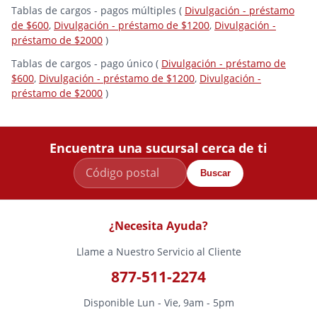
Tablas de cargos - pagos múltiples (
Divulgación - préstamo
de $600
,
Divulgación - préstamo de $1200
,
Divulgación -
préstamo de $2000
)
Tablas de cargos - pago único (
Divulgación - préstamo de
$600
,
Divulgación - préstamo de $1200
,
Divulgación -
préstamo de $2000
)
Encuentra una sucursal cerca de ti
Buscar
¿Necesita Ayuda?
Llame a Nuestro Servicio al Cliente
877-511-2274
Disponible Lun - Vie, 9am - 5pm