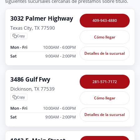
siguientes sucursales cercanas de préstamos sobre título.
3032 Palmer Highway
409-943-4880
Texas City, TX 77590
Copy
Cómo llegar
Mon - Fri
10:00AM - 6:00PM
Detalles de la sucursal
Sat
9:00AM - 2:00PM
3486 Gulf Fwy
281-571-7172
Dickinson, TX 77539
Copy
Cómo llegar
Mon - Fri
10:00AM - 6:00PM
Detalles de la sucursal
Sat
9:00AM - 2:00PM