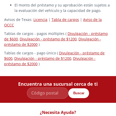
El monto del préstamo y su aprobación están sujetos a
la evaluación del vehículo y la capacidad de pago.
Avisos de Texas:
Licencia
|
Tabla de cargos
|
Aviso de la
OCCC
Tablas de cargos - pagos múltiples (
Divulgación - préstamo
de $600
,
Divulgación - préstamo de $1200
,
Divulgación -
préstamo de $2000
)
Tablas de cargos - pago único (
Divulgación - préstamo de
$600
,
Divulgación - préstamo de $1200
,
Divulgación -
préstamo de $2000
)
Encuentra una sucursal cerca de ti
Buscar
¿Necesita Ayuda?