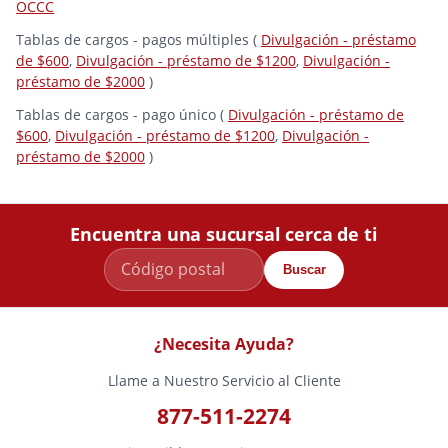
OCCC
Tablas de cargos - pagos múltiples (
Divulgación - préstamo
de $600
,
Divulgación - préstamo de $1200
,
Divulgación -
préstamo de $2000
)
Tablas de cargos - pago único (
Divulgación - préstamo de
$600
,
Divulgación - préstamo de $1200
,
Divulgación -
préstamo de $2000
)
Encuentra una sucursal cerca de ti
Buscar
¿Necesita Ayuda?
Llame a Nuestro Servicio al Cliente
877-511-2274