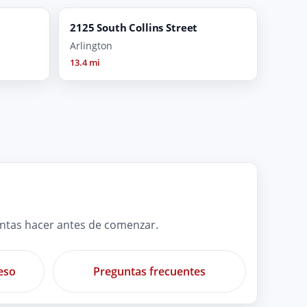
2125 South Collins Street
Arlington
13.4 mi
untas hacer antes de comenzar.
eso
Preguntas frecuentes