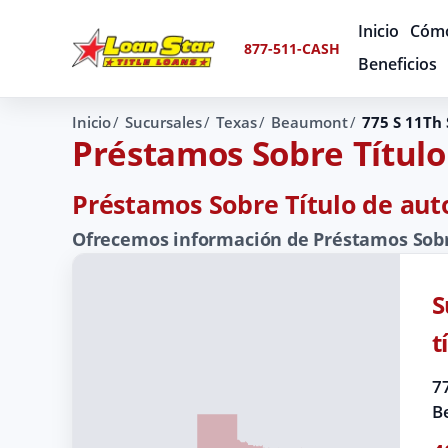
Inicio
Cómo
877-511-CASH
Beneficios
Inicio
Sucursales
Texas
Beaumont
775 S 11Th 
Préstamos Sobre Título 
Préstamos Sobre Título de aut
Ofrecemos información de Préstamos Sobre
S
t
77
B