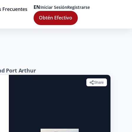
EN
Iniciar Sesión
Registrarse
s Frecuentes
Obtén Efectivo
d Port Arthur
Share