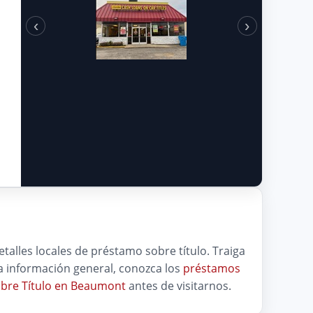
‹
›
talles locales de préstamo sobre título. Traiga
ra información general, conozca los
préstamos
bre Título en Beaumont
antes de visitarnos.