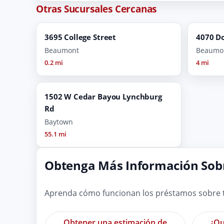
Otras Sucursales Cercanas
3695 College Street
4070 D
Beaumont
Beaumo
0.2 mi
4 mi
1502 W Cedar Bayou Lynchburg
Rd
Baytown
55.1 mi
Obtenga Más Información Sobr
Aprenda cómo funcionan los préstamos sobre tí
Obtener una estimación de
¿Qu